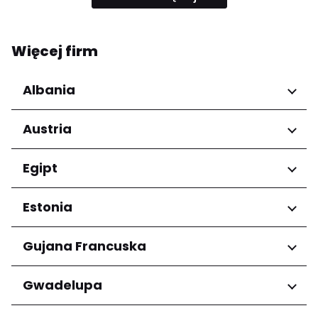
Więcej firm
Albania
Regiony
Austria
Qarku i Tiranës
Regiony
Egipt
Niederösterreich
Regiony
Estonia
Salzburg
Wien
Kair
Regiony
Gujana Francuska
Harju maakond
Regiony
Gwadelupa
Tartu maakond
Arrondissement de Cayenne