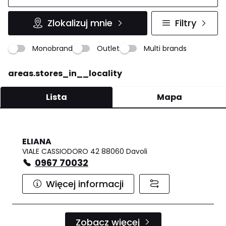
Zlokalizuj mnie
Filtry
Monobrand
Outlet
Multi brands
areas.stores_in__locality
Lista
Mapa
ELIANA
VIALE CASSIODORO 42 88060 Davoli
0967 70032
Więcej informacji
Zobacz więcej