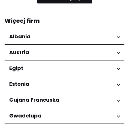
Więcej firm
Albania
Regiony
Austria
Qarku i Tiranës
Regiony
Egipt
Niederösterreich
Regiony
Estonia
Salzburg
Wien
Kair
Regiony
Gujana Francuska
Harju maakond
Regiony
Gwadelupa
Tartu maakond
Arrondissement de Cayenne