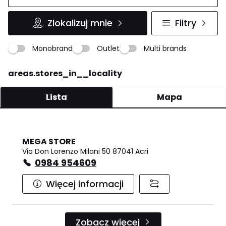
Zlokalizuj mnie
Filtry
Monobrand
Outlet
Multi brands
areas.stores_in__locality
Lista
Mapa
MEGA STORE
Via Don Lorenzo Milani 50 87041 Acri
0984 954609
Więcej informacji
Zobacz więcej