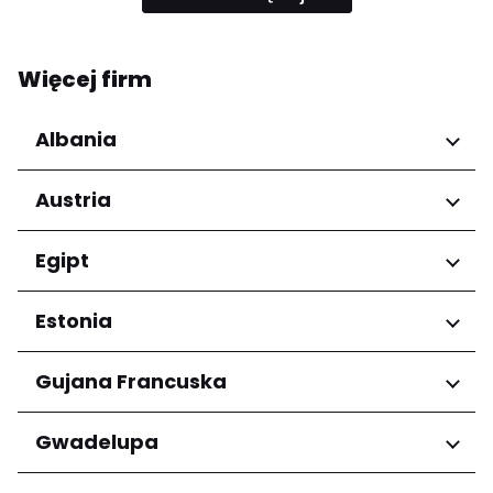
Więcej firm
Albania
Regiony
Austria
Qarku i Tiranës
Regiony
Egipt
Niederösterreich
Regiony
Estonia
Salzburg
Wien
Kair
Regiony
Gujana Francuska
Harju maakond
Regiony
Gwadelupa
Tartu maakond
Arrondissement de Cayenne