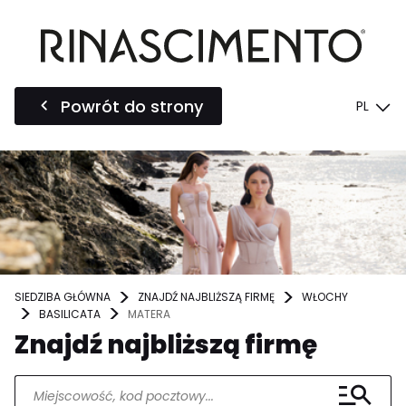
Powrót do strony
PL
SIEDZIBA GŁÓWNA
ZNAJDŹ NAJBLIŻSZĄ FIRMĘ
WŁOCHY
BASILICATA
MATERA
Znajdź najbliższą firmę