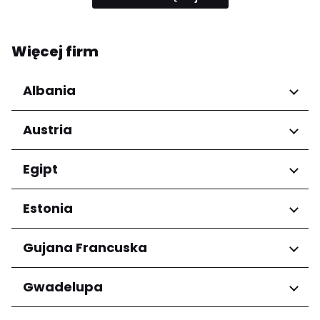
Więcej firm
Albania
Regiony
Austria
Qarku i Tiranës
Regiony
Egipt
Niederösterreich
Regiony
Estonia
Salzburg
Wien
Kair
Regiony
Gujana Francuska
Harju maakond
Regiony
Gwadelupa
Tartu maakond
Arrondissement de Cayenne