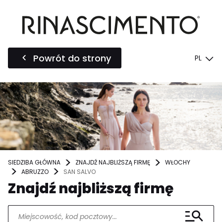
Powrót do strony
PL
SIEDZIBA GŁÓWNA
ZNAJDŹ NAJBLIŻSZĄ FIRMĘ
WŁOCHY
ABRUZZO
SAN SALVO
Znajdź najbliższą firmę