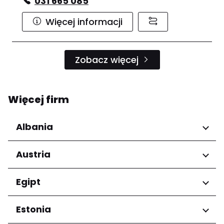
031 665 085
Więcej informacji
Zobacz więcej
Więcej firm
Albania
Regiony
Austria
Qarku i Tiranës
Regiony
Egipt
Niederösterreich
Regiony
Estonia
Salzburg