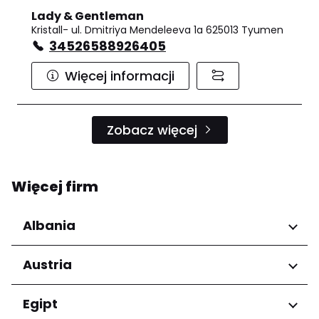
Lady & Gentleman
Kristall- ul. Dmitriya Mendeleeva 1a 625013 Tyumen
34526588926405
Więcej informacji
Zobacz więcej
Więcej firm
Albania
Regiony
Austria
Qarku i Tiranës
Regiony
Egipt