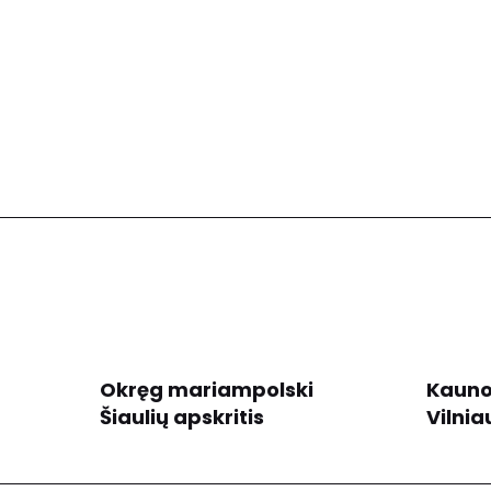
Okręg mariampolski
Kauno
Šiaulių apskritis
Vilnia