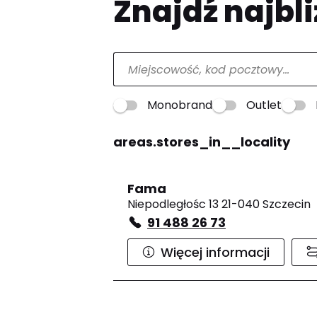
Znajdź najbli
Monobrand
Outlet
areas.stores_in__locality
Fama
Niepodległośc 13 21-040 Szczecin
91 488 26 73
Więcej informacji