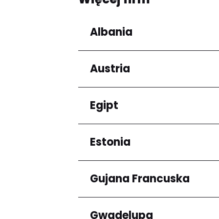
Albania
Austria
Regiony
Qarku i Tiranës
Egipt
Regiony
Niederösterreich
Estonia
Regiony
Kair
Gujana Francuska
Regiony
Harju maakond
Gwadelupa
Regiony