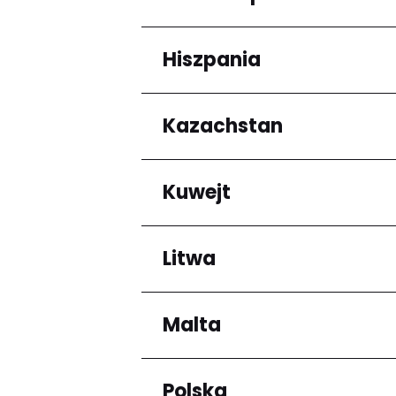
Arrondissement de C
Hiszpania
Regiony
Grande-Terre
Kazachstan
Regiony
Andalucía
Kuwejt
Regiony
Almaty Region
Litwa
Regiony
Mubarak al-Kabir
Malta
Regiony
Okręg kłajpedzki
Panevėžio apskritis
Polska
Regiony