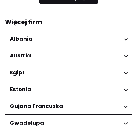
Więcej firm
Albania
Regiony
Austria
Qarku i Tiranës
Regiony
Egipt
Niederösterreich
Regiony
Estonia
Salzburg
Wien
Kair
Regiony
Gujana Francuska
Harju maakond
Regiony
Gwadelupa
Tartu maakond
Arrondissement de Cayenne