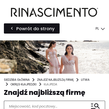
Powrót do strony
PL
SIEDZIBA GŁÓWNA
ZNAJDŹ NAJBLIŻSZĄ FIRMĘ
LITWA
OKRĘG KŁAJPEDZKI
KŁAJPEDA
Znajdź najbliższą firmę