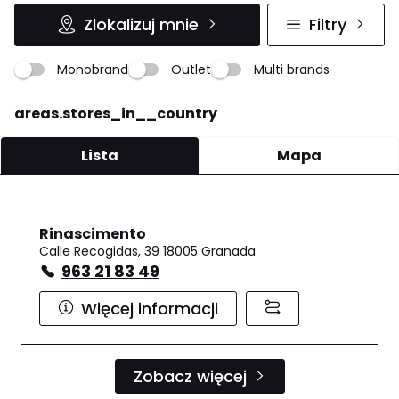
Zlokalizuj mnie
Filtry
Monobrand
Outlet
Multi brands
areas.stores_in__country
Lista
Mapa
Rinascimento
Calle Recogidas, 39 18005 Granada
963 21 83 49
Więcej informacji
Zobacz więcej