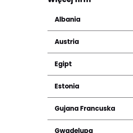
Albania
Austria
Regiony
Qarku i Tiranës
Egipt
Regiony
Niederösterreich
Estonia
Regiony
Kair
Gujana Francuska
Regiony
Harju maakond
Gwadelupa
Regiony