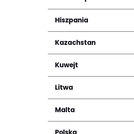
Arrondissement de C
Hiszpania
Regiony
Grande-Terre
Kazachstan
Regiony
Andalucía
Kuwejt
Regiony
Almaty Region
Litwa
Regiony
Mubarak al-Kabir
Malta
Regiony
Okręg kłajpedzki
Panevėžio apskritis
Polska
Regiony