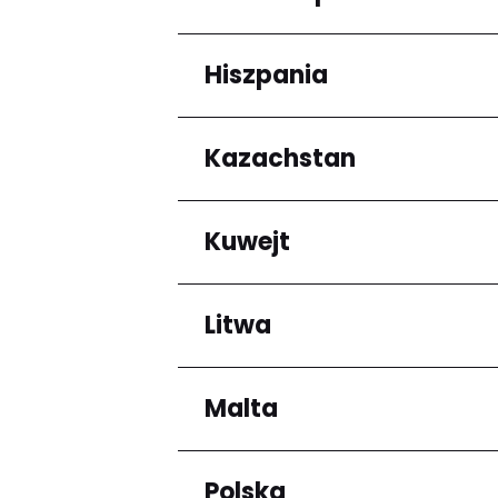
Arrondissement de C
Hiszpania
Regiony
Grande-Terre
Kazachstan
Regiony
Andalucía
Kuwejt
Regiony
Almaty Region
Litwa
Regiony
Mubarak al-Kabir
Malta
Regiony
Okręg kłajpedzki
Panevėžio apskritis
Polska
Regiony