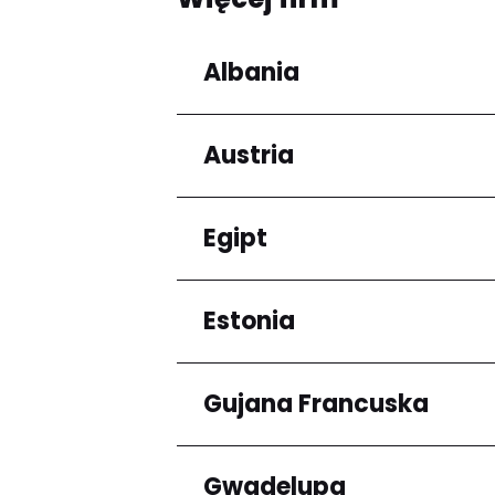
Albania
Austria
Regiony
Qarku i Tiranës
Egipt
Regiony
Niederösterreich
Estonia
Regiony
Kair
Gujana Francuska
Regiony
Harju maakond
Gwadelupa
Regiony