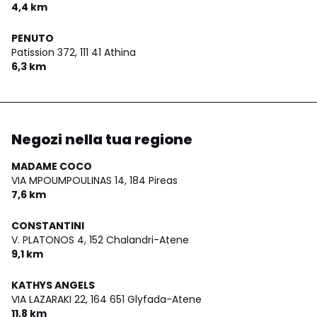
4,4 km
PENUTO
Patission 372,
111 41 Athina
6,3 km
Negozi nella tua regione
MADAME COCO
VIA MPOUMPOULINAS 14,
184 Pireas
7,6 km
CONSTANTINI
V. PLATONOS 4,
152 Chalandri-Atene
9,1 km
KATHYS ANGELS
VIA LAZARAKI 22,
164 651 Glyfada-Atene
11,8 km