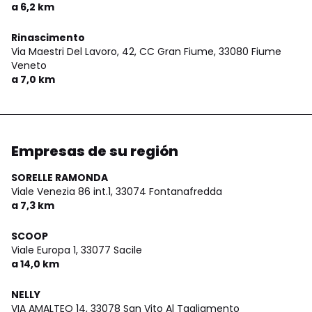
a 6,2 km
Rinascimento
Via Maestri Del Lavoro, 42, CC Gran Fiume,
33080 Fiume
Veneto
a 7,0 km
Empresas de su región
SORELLE RAMONDA
Viale Venezia 86 int.1,
33074 Fontanafredda
a 7,3 km
SCOOP
Viale Europa 1,
33077 Sacile
a 14,0 km
NELLY
VIA AMALTEO 14,
33078 San Vito Al Tagliamento