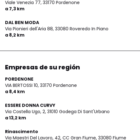
Viale Venezia 77,
33170 Pordenone
a 7,3 km
DAL BEN MODA
Via Pionieri dell'Aria 88,
33080 Roveredo In Piano
a 8,2 km
Empresas de su región
PORDENONE
VIA BERTOSSI 10,
33170 Pordenone
a 8,4 km
ESSERE DONNA CURVY
Via Costella Ugo, 2,
31010 Godega Di Sant'Urbano
a 13,2 km
Rinascimento
Via Maestri Del Lavoro, 42, CC Gran Fiume,
33080 Fiume