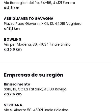
Via Bersaglieri del Po, 54-56,
44121 Ferrara
a 2,6 km
ABBIGLIAMENTO GAVAGNA
Piazza Papa Giovanni XXIII, 10,
44019 Voghiera
a 13,1 km
BOWLING
Via per Modena, 30,
41034 Finale Emilia
a 25,5 km
Empresas de su región
Rinascimento
SS16, 16, CC La Fattoria,
45100 Rovigo
a 27,6 km
VERDIANA
Via S. Alberto 58,
45021 Badia Polesine