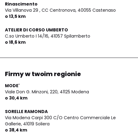
Rinascimento
Via Villanova 29 , CC Centronova,
40055 Castenaso
o 13,5 km
ATELIER DI CORSO UMBERTO
C.so Umberto I 14/16,
41057 Spilamberto
o 18,6 km
Firmy w twoim regionie
MODE'
Viale Don G. Minzoni, 220,
41125 Modena
o 30,4 km
SORELLE RAMONDA
Via Modena Carpi 300 C/O Centro Commerciale Le
Gallerie,
41019 Soliera
o 38,4 km