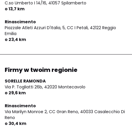
C.so Umberto I 14/16,
41057 Spilamberto
o 13,7 km
Rinascimento
Piazzale Atleti Azzuri D'Italia, 5, CC I Petali,
42122 Reggio
Emilia
o 23,4 km
Firmy w twoim regionie
SORELLE RAMONDA
Via P. Togliatti 26b,
42020 Montecavolo
o 29,6 km
Rinascimento
Via Marilyn Monroe 2, CC Gran Reno,
40033 Casalecchio Di
Reno
o 30,4 km