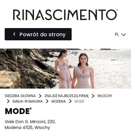
Powrót do strony
PL
SIEDZIBA GŁÓWNA
ZNAJDŹ NAJBLIŻSZĄ FIRMĘ
WŁOCHY
EMILIA-ROMAGNA
MODENA
MODE'
MODE'
Viale Don G. Minzoni, 220,
Modena 41125, Włochy