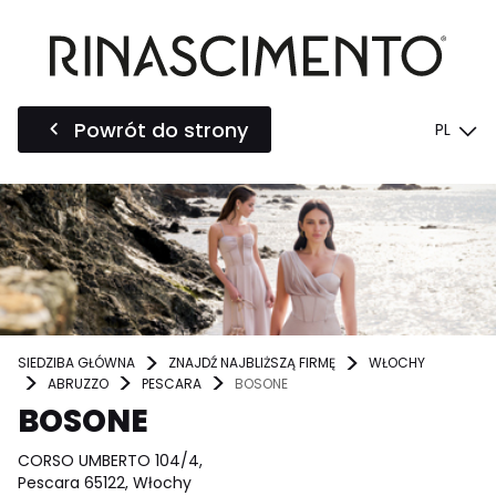
Powrót do strony
PL
SIEDZIBA GŁÓWNA
ZNAJDŹ NAJBLIŻSZĄ FIRMĘ
WŁOCHY
ABRUZZO
PESCARA
BOSONE
BOSONE
CORSO UMBERTO 104/4,
Pescara 65122, Włochy