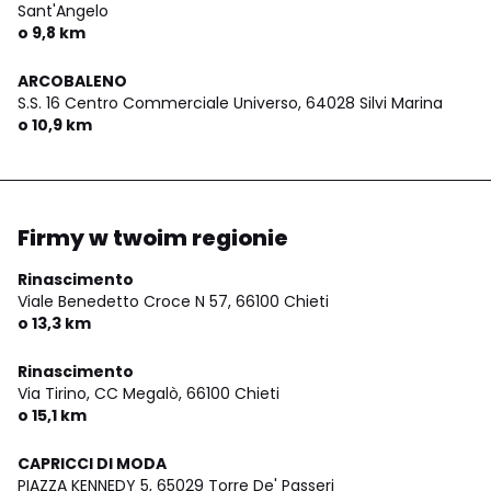
Sant'Angelo
o 9,8 km
ARCOBALENO
S.S. 16 Centro Commerciale Universo,
64028 Silvi Marina
o 10,9 km
Firmy w twoim regionie
Rinascimento
Viale Benedetto Croce N 57,
66100 Chieti
o 13,3 km
Rinascimento
Via Tirino, CC Megalò,
66100 Chieti
o 15,1 km
CAPRICCI DI MODA
PIAZZA KENNEDY 5,
65029 Torre De' Passeri