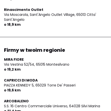
Rinascimento Outlet
Via Moscarola, Sant'Angelo Outlet Village,
65013 Citta'
Sant'Angelo
o 18,9 km
Firmy w twoim regionie
MIRA FIORE
Via Vestina 52/54,
65015 Montesilvano
o 19,2 km
CAPRICCI DI MODA
PIAZZA KENNEDY 5,
65029 Torre De' Passeri
o 19,6 km
ARCOBALENO
S.S. 16 Centro Commerciale Universo,
64028 Silvi Marina
o 21,4 km