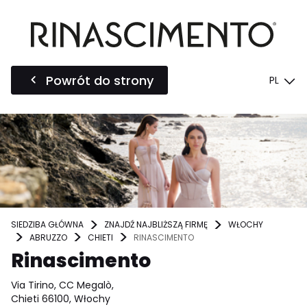
Powrót do strony
PL
SIEDZIBA GŁÓWNA
ZNAJDŹ NAJBLIŻSZĄ FIRMĘ
WŁOCHY
ABRUZZO
CHIETI
RINASCIMENTO
Rinascimento
Via Tirino, CC Megalò,
Chieti 66100, Włochy