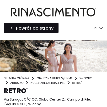
Powrót do strony
PL
SIEDZIBA GŁÓWNA
ZNAJDŹ NAJBLIŻSZĄ FIRMĘ
WŁOCHY
ABRUZZO
NUCLEO INDUSTRIALE PILE
RETRO'
RETRO'
Via Saragat C/C CC. Globo Center Z.I. Campo di Pile,
L'Aquila 67100, Włochy