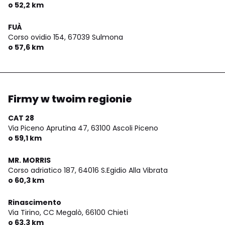
o 52,2 km
FUÀ
Corso ovidio 154,
67039 Sulmona
o 57,6 km
Firmy w twoim regionie
CAT 28
Via Piceno Aprutina 47,
63100 Ascoli Piceno
o 59,1 km
MR. MORRIS
Corso adriatico 187,
64016 S.Egidio Alla Vibrata
o 60,3 km
Rinascimento
Via Tirino, CC Megalò,
66100 Chieti
o 63,3 km