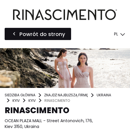
Powrót do strony
PL
SIEDZIBA GŁÓWNA
ZNAJDŹ NAJBLIŻSZĄ FIRMĘ
UKRAINA
KYIV
KYIV
RINASCIMENTO
RINASCIMENTO
OCEAN PLAZA MALL - Street Antonovich, 176,
Kiev 3150, Ukraina