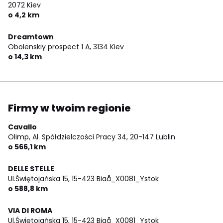
2072 Kiev
o 4,2 km
Dreamtown
Obolenskiy prospect 1 A,
3134 Kiev
o 14,3 km
Firmy w twoim regionie
Cavallo
Olimp, Al. Spółdzielczości Pracy 34,
20-147 Lublin
o 566,1 km
DELLE STELLE
Ul.Świętojańska 15,
15-423 Biaå_X0081_Ystok
o 588,8 km
VIA DI ROMA
Ul.Świętojańska 15,
15-423 Biaå_X0081_Ystok