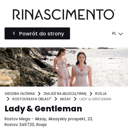
Powrót do strony
PL
SIEDZIBA GŁÓWNA
ZNAJDŹ NAJBLIŻSZĄ FIRMĘ
ROSJA
ROSTOVSKAYA OBLAST'
AKSAY
LADY & GENTLEMAN
Lady & Gentleman
Rostov Mega - Aksay, Aksayskiy prospekt, 23,
Rostov 346720, Rosja