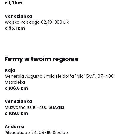
o 1,3 km
Venezianka
Wojska Polskiego 62,
19-300 Ełk
o 95,1 km
Firmy w twoim regionie
Kaja
Generala Augusta Emila Fieldorfa "Nila" 5C/1,
07-400
Ostroleka
o 106,5 km
Venezianka
Muzyczna 10,
16-400 Suwałki
o 109,8 km
Andorra
Piłsudskiego 74,
08-110 Siedlce