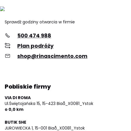
Sprawdź godziny otwarcia w firmie
500 474 988
Plan podróży
shop@rinascimento.com
Pobliskie firmy
VIA DI ROMA
Ul.Świętojańska 15,
15-423 Biaå_X0081_Ystok
o 0,0 km
BUTIK SHE
JUROWIECKA 1,
15-001 Biaå_X0081_Ystok