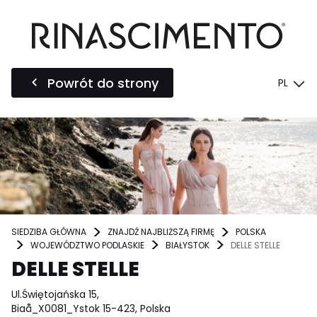
Powrót do strony
PL
SIEDZIBA GŁÓWNA
ZNAJDŹ NAJBLIŻSZĄ FIRMĘ
POLSKA
WOJEWÓDZTWO PODLASKIE
BIAŁYSTOK
DELLE STELLE
DELLE STELLE
Ul.Świętojańska 15,
Biaå_X0081_Ystok 15-423, Polska