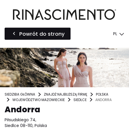
Powrót do strony
PL
SIEDZIBA GŁÓWNA
ZNAJDŹ NAJBLIŻSZĄ FIRMĘ
POLSKA
WOJEWÓDZTWO MAZOWIECKIE
SIEDLCE
ANDORRA
Andorra
Piłsudskiego 74,
Siedlce 08-110, Polska