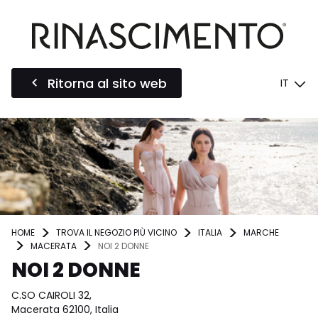
Ritorna al sito web
IT
HOME
TROVA IL NEGOZIO PIÙ VICINO
ITALIA
MARCHE
MACERATA
NOI 2 DONNE
NOI 2 DONNE
C.SO CAIROLI 32,
Macerata 62100, Italia