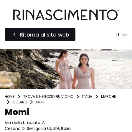
Ritorna al sito web
IT
HOME
TROVA IL NEGOZIO PIÙ VICINO
ITALIA
MARCHE
CESANO
MOMI
Momi
Via della bruciata 2,
Cesano Di Senigallia 60019, Italia