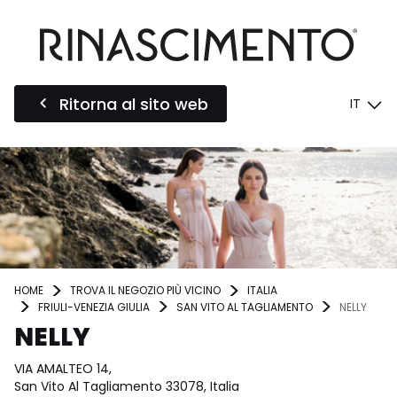
Ritorna al sito web
IT
HOME
TROVA IL NEGOZIO PIÙ VICINO
ITALIA
FRIULI-VENEZIA GIULIA
SAN VITO AL TAGLIAMENTO
NELLY
NELLY
VIA AMALTEO 14,
San Vito Al Tagliamento 33078, Italia