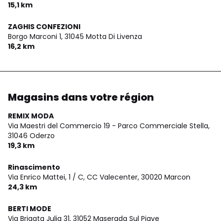
15,1 km
ZAGHIS CONFEZIONI
Borgo Marconi 1,
31045 Motta Di Livenza
16,2 km
Magasins dans votre région
REMIX MODA
Via Maestri del Commercio 19 - Parco Commerciale Stella,
31046 Oderzo
19,3 km
Rinascimento
Via Enrico Mattei, 1 / C, CC Valecenter,
30020 Marcon
24,3 km
BERTI MODE
Via Brigata Julia 31,
31052 Maserada Sul Piave