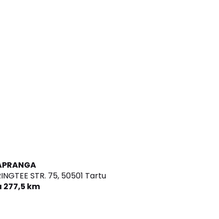
APRANGA
INGTEE STR. 75,
50501 Tartu
a 277,5 km