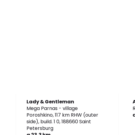
Lady & Gentleman
Mega Parnas - village
R
Poroshkino, 117 km RHW (outer
side), build. 1 0,
188660 Saint
Petersburg
a 23,3 km