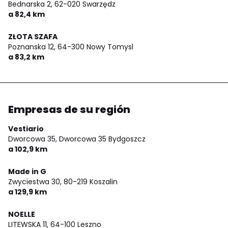
Bednarska 2,
62-020 Swarzędz
a 82,4 km
ZŁOTA SZAFA
Poznanska 12,
64-300 Nowy Tomysl
a 83,2 km
Empresas de su región
Vestiario
Dworcowa 35,
Dworcowa 35 Bydgoszcz
a 102,9 km
Made in G
Zwyciestwa 30,
80-219 Koszalin
a 129,9 km
NOELLE
LITEWSKA 11,
64-100 Leszno