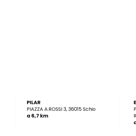
PILAR
e
PIAZZA A.ROSSI 3,
36015 Schio
P
a 6,7 km
R