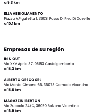
a 9,3 km
ELLA ABBIGLIAMENTO
Piazza A.Pigafetta 1,
36031 Passo Di Riva Di Dueville
a 10,1 km
Empresas de su región
IN & OUT
Via XXV Aprile 37,
95183 Castelgomberto
a 15,3 km
ALBERTO GRECO SRL
Via Monte Cimone 66,
36073 Cornedo Vicentino
a 15,5 km
MAGAZZINI BERTON
Via Zuccola 24/C,
36050 Bolzano Vicentino
a 16,9 km