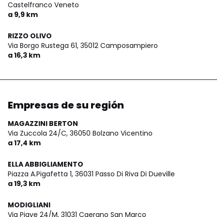
Castelfranco Veneto
a 9,9 km
RIZZO OLIVO
Via Borgo Rustega 61,
35012 Camposampiero
a 16,3 km
Empresas de su región
MAGAZZINI BERTON
Via Zuccola 24/C,
36050 Bolzano Vicentino
a 17,4 km
ELLA ABBIGLIAMENTO
Piazza A.Pigafetta 1,
36031 Passo Di Riva Di Dueville
a 19,3 km
MODIGLIANI
Via Piave 24/M,
31031 Caerano San Marco