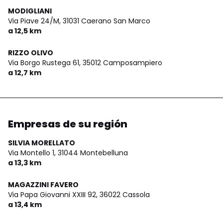
MODIGLIANI
Via Piave 24/M,
31031 Caerano San Marco
a 12,5 km
RIZZO OLIVO
Via Borgo Rustega 61,
35012 Camposampiero
a 12,7 km
Empresas de su región
SILVIA MORELLATO
Via Montello 1,
31044 Montebelluna
a 13,3 km
MAGAZZINI FAVERO
Via Papa Giovanni XXIII 92,
36022 Cassola
a 13,4 km