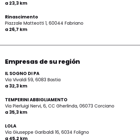
a 23,3 km
Rinascimento
Piazzale Matteotti 1,
60044 Fabriano
a 26,7 km
Empresas de su región
IL SOGNO DI PA
Via Vivaldi 59,
6083 Bastia
a 32,3 km
TEMPERINI ABBIGLIAMENTO
Via Pierluigi Nervi, 6, CC Gherlinda,
06073 Corciano
a 35,3 km
LOLA
Via Giuseppe Garibaldi 16,
6034 Foligno
a 45,2 km