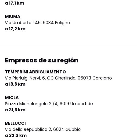
a 17,1 km
MIUMA
Via Umberto I 46,
6034 Foligno
a 17,2 km
Empresas de su región
TEMPERINI ABBIGLIAMENTO
Via Pierluigi Nervi, 6, CC Gherlinda,
06073 Corciano
a 19,8 km
MICLA
Piazza Michelangelo 21/A,
6019 Umbertide
a 31,6 km
BELLUCCI
Via della Repubblica 2,
6024 Gubbio
a 32,3 km