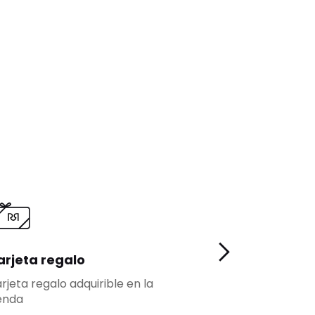
arjeta regalo
Fidelidad
rjeta regalo adquirible en la
Más ventajas pa
enda
fidelizados