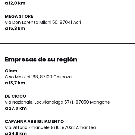
a 12,0 km
MEGA STORE
Via Don Lorenzo Milani 50,
87041 Acri
a 15,3 km
Empresas de su región
Glam
C.so Mazzini 168,
87100 Cosenza
a 18,7 km
DE CICCO
Via Nazionale, Loc.Pianolago 57/f,
87050 Mangone
a 27,0 km
CAPANNA ABBIGLIAMENTO
Via Vittorio Emanuele 8/10,
87032 Amantea
a 34,5 km