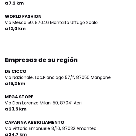
a 7,2 km
WORLD FASHION
Via Mesca 50,
87046 Montalto Uffugo Scalo
a 12,0 km
Empresas de su región
DE CICCO
Via Nazionale, Loc.Pianolago 57/f,
87050 Mangone
a 15,2 km
MEGA STORE
Via Don Lorenzo Milani 50,
87041 Acri
a 23,5 km
CAPANNA ABBIGLIAMENTO
Via Vittorio Emanuele 8/10,
87032 Amantea
a 24,7 km