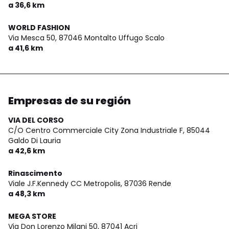
a 36,6 km
WORLD FASHION
Via Mesca 50,
87046 Montalto Uffugo Scalo
a 41,6 km
Empresas de su región
VIA DEL CORSO
C/O Centro Commerciale City Zona Industriale F,
85044
Galdo Di Lauria
a 42,6 km
Rinascimento
Viale J.F.Kennedy CC Metropolis,
87036 Rende
a 48,3 km
MEGA STORE
Via Don Lorenzo Milani 50,
87041 Acri