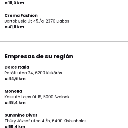
a 18,0 km
Crema Fashion
Bartók Béla út 45./a,
2370 Dabas
a 41,8 km
Empresas de su región
Dolce Italia
Petőfi utca 24,
6200 Kiskőrös
a 44,6 km
Monella
Kossuth Lajos út 18,
5000 Szolnok
a 48,4 km
Sunshine Divat
Thúry József utca 4./b,
6400 Kiskunhalas
a 55,4 km