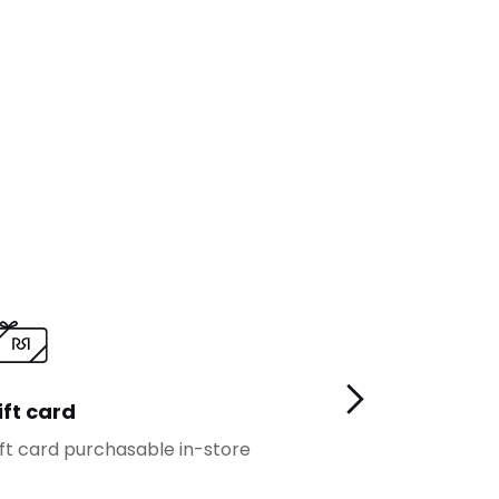
ift card
Loyalty
ft card purchasable in-store
More benefits f