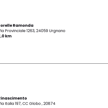
Sorelle Ramonda
ia Provinciale 1263,
24059 Urgnano
7,0 km
Rinascimento
ia Italia 197, CC Globo ,
20874