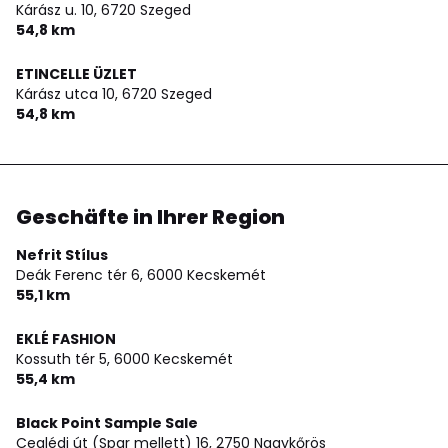
Kárász u. 10,
6720 Szeged
54,8 km
ETINCELLE ÜZLET
Kárász utca 10,
6720 Szeged
54,8 km
Geschäfte in Ihrer Region
Nefrit Stílus
Deák Ferenc tér 6,
6000 Kecskemét
55,1 km
EKLÉ FASHION
Kossuth tér 5,
6000 Kecskemét
55,4 km
Black Point Sample Sale
Ceglédi út (Spar mellett) 16,
2750 Nagykőrös