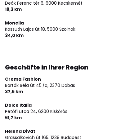
Deák Ferenc tér 6,
6000 Kecskemét
18,3 km
Monella
Kossuth Lajos út 18,
5000 Szolnok
34,0 km
Geschäfte in Ihrer Region
Crema Fashion
Bartók Béla út 45./a,
2370 Dabas
37,6 km
Dolce Italia
Petőfi utca 24,
6200 Kiskőrös
61,7 km
Helena Divat
Grassalkovich út 165,
1239 Budapest