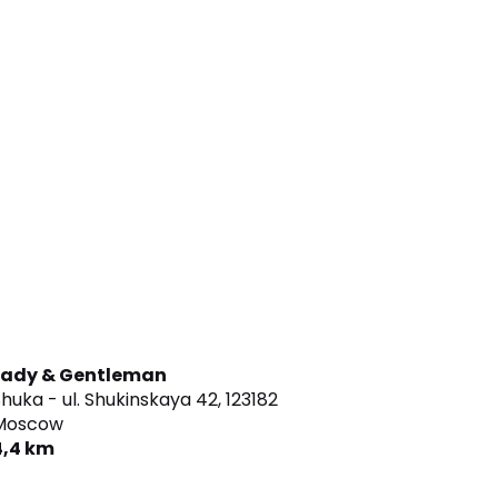
Lady & Gentleman
huka - ul. Shukinskaya 42,
123182
Moscow
4,4 km