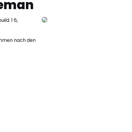
leman
ild. 1 6,
nehmen nach den