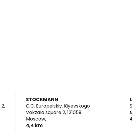
STOCKMANN
 2,
C.C. Europeiskiy, Kiyevskogo
S
Vokzala square 2,
121059
Moscow,
4,4 km