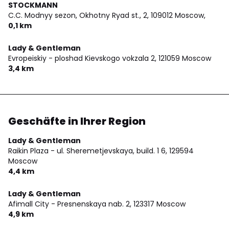
STOCKMANN
C.C. Modnyy sezon, Okhotny Ryad st., 2,
109012 Moscow,
0,1 km
Lady & Gentleman
Evropeiskiy - ploshad Kievskogo vokzala 2,
121059 Moscow
3,4 km
Geschäfte in Ihrer Region
Lady & Gentleman
Raikin Plaza - ul. Sheremetjevskaya, build. 1 6,
129594
Moscow
4,4 km
Lady & Gentleman
Afimall City - Presnenskaya nab. 2,
123317 Moscow
4,9 km