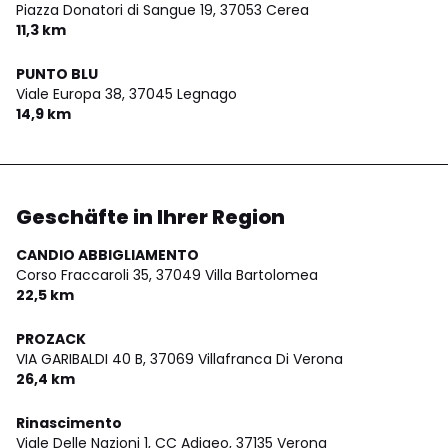
Piazza Donatori di Sangue 19,
37053 Cerea
11,3 km
PUNTO BLU
Viale Europa 38,
37045 Legnago
14,9 km
Geschäfte in Ihrer Region
CANDIO ABBIGLIAMENTO
Corso Fraccaroli 35,
37049 Villa Bartolomea
22,5 km
PROZACK
VIA GARIBALDI 40 B,
37069 Villafranca Di Verona
26,4 km
Rinascimento
Viale Delle Nazioni 1, CC Adigeo,
37135 Verona