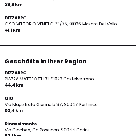
38,9 km
BIZZARRO
C.SO VITTORIO VENETO 73/75,
91026 Mazara Del Vallo
41,1 km
Geschäfte in Ihrer Region
BIZZARRO
PIAZZA MATTEOTTI 31,
91022 Castelvetrano
44,4 km
GIO'
Via Magistrato Giannola 87,
90047 Partinico
52,4 km
Rinascimento
Via Ciachea, Cc Poseidon,
90044 Carini
63,1 km